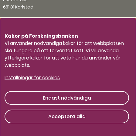
651 81 Karlstad
Organisationsnummer
202100-5984
Kakor på Forskningsbanken
Vi använder nödvändiga kakor för att webbplatsen
ska fungera på ett förväntat sätt. Vi vill använda
Andra kontaktvägar
ytterligare kakor för att veta hur du använder vår
webbplats.
Press
Inställningar för cookies
Endast nödvändiga
Tillsammans för ett starkt civilt
försvar
Acceptera alla