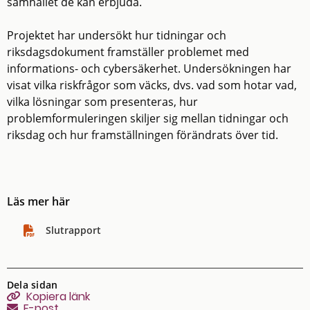
samhället de kan erbjuda.
Projektet har undersökt hur tidningar och
riksdagsdokument framställer problemet med
informations- och cybersäkerhet. Undersökningen har
visat vilka riskfrågor som väcks, dvs. vad som hotar vad,
vilka lösningar som presenteras, hur
problemformuleringen skiljer sig mellan tidningar och
riksdag och hur framställningen förändrats över tid.
Läs mer här
Slutrapport
Dela sidan
Kopiera sidans länk
Kopiera länk
E-post