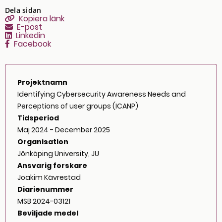
Dela sidan
Kopiera sidans länk
Kopiera länk
E-post
Linkedin
Facebook
Projektnamn
Identifying Cybersecurity Awareness Needs and
Perceptions of user groups (ICANP)
Tidsperiod
Maj 2024 - December 2025
Organisation
Jönköping University, JU
Ansvarig forskare
Joakim Kävrestad
Diarienummer
MSB 2024-03121
Beviljade medel