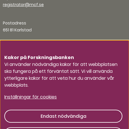
registrator@mcf.se
Postadress
651 81 Karlstad
Organisationsnummer
202100-5984
Kakor på Forskningsbanken
Vi använder nödvändiga kakor för att webbplatsen
ska fungera på ett förväntat sätt. Vi vill använda
Andra kontaktvägar
ytterligare kakor för att veta hur du använder vår
webbplats.
Press
Inställningar för cookies
Endast nödvändiga
Tillsammans för ett starkt civilt