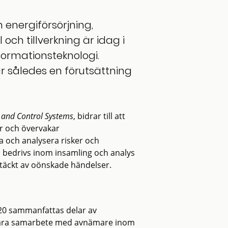
 energiförsörjning,
och tillverkning är idag i
formationsteknologi.
 är således en förutsättning
n and Control Systems
, bidrar till att
yr och övervakar
 och analysera risker och
 bedrivs inom insamling och analys
ptäckt av oönskade händelser.
020 sammanfattas delar av
t nära samarbete med avnämare inom