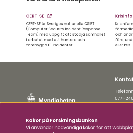
CERT-SE
Krisinf
CERT-SE är Sveriges nationella CSIRT
Krisinfo
(Computer Security Incident Response
förmedla
Team) med uppgift att stödja samhället
och andr
i arbetet med att hantera och
före, und
förebygga IT-incidenter.
eller kris.
Kontak
Telefo
0771-24
E-post
registr
Kakor på Forskningsbanken
Vi använder nödvändiga kakor för att webbplatse