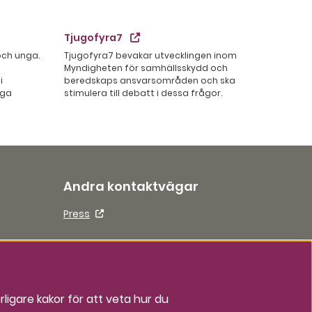
Tjugofyra7
 och unga.
Tjugofyra7 bevakar utvecklingen inom
Myndigheten för samhällsskydd och
i
beredskaps ansvarsområden och ska
iga
stimulera till debatt i dessa frågor.
Andra kontaktvägar
Press
ligare kakor för att veta hur du