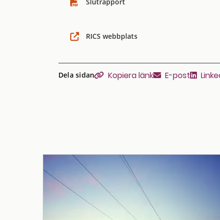
Slutrapport
RICS webbplats
Kopiera sidans länk
Kopiera länk
E-post
Linke
Dela sidan