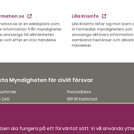
ormation.se
Lilla Krisinfo
rmation.se är en webbplats som
Lilla Krisinfo riktar sig mot barn
r information från myndigheter
Vi förmedlar myndigheters och
a ansvariga till allmänheten
ansvariga aktörers information 
er och efter en stor händelse
samband med kriser och allvarl
händelser.
ta Myndigheten för civilt försvar
nnummer
Postadress
0 240
651 81 Karlstad
Organisationsnummer
ator@mcf.se
202100-5984
n ska fungera på ett förväntat sätt. Vi vill använda ytter