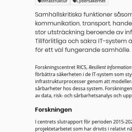
Infrastruktur
Cybersäkerhet
Samhällskritiska funktioner såsom
kommunikation, transport, handel 
stor utsträckning beroende av in
Tillförlitliga och säkra IT-system
för ett väl fungerande samhälle.
Forskningscentret RICS,
Resilient Informatio
förbättra säkerheten i de IT-system som st
infrastrukturprocesser genom att modellera
sårbarheter hos dessa system. Forskningen
av data, risk- och sårbarhetsanalys och up
Forskningen
I centrets slutrapport för perioden 2015-2
projektetarbetet som har drivits i relativ