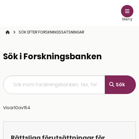
Meny
STARTSIDAN
SÖK EFTER FORSKNINGSSATSNINGAR
Sök i Forskningsbanken
Sök inom Forskningsbanken, tex, forskare
Sök
Visar
10
av
154
Rättsliga förutsättningar för