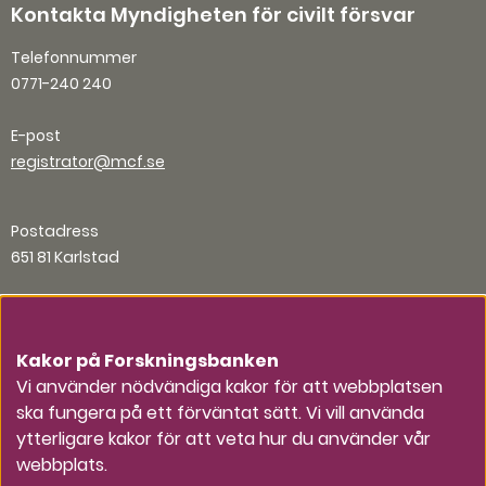
Kontakta Myndigheten för civilt försvar
Telefonnummer
0771-240 240
E-post
registrator@mcf.se
Postadress
651 81 Karlstad
Organisationsnummer
202100-5984
Kakor på Forskningsbanken
Vi använder nödvändiga kakor för att webbplatsen
ska fungera på ett förväntat sätt. Vi vill använda
Andra kontaktvägar
ytterligare kakor för att veta hur du använder vår
webbplats.
Press