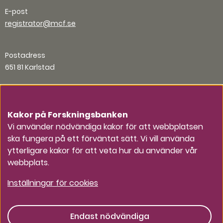
E-post
registrator@mcf.se
Postadress
651 81 Karlstad
Organisationsnummer
202100-5984
Kakor på Forskningsbanken
Vi använder nödvändiga kakor för att webbplatsen
ska fungera på ett förväntat sätt. Vi vill använda
Andra kontaktvägar
ytterligare kakor för att veta hur du använder vår
webbplats.
Press
Inställningar för cookies
Endast nödvändiga