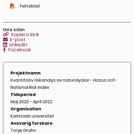
Faktablad
Dela sidan
Kopiera sidans länk
Kopiera länk
E-post
Linkedin
Facebook
Projektnamn
Kvantitativ riskanalys av naturolyckor - Hazus och
National Risk Index
Tidsperiod
Maj 2020 - April 2022
Organisation
Karlstads universitet
Ansvarig forskare
Tonje Grahn