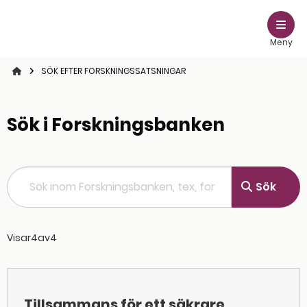
Meny
STARTSIDAN
SÖK EFTER FORSKNINGSSATSNINGAR
Sök i Forskningsbanken
Sök inom Forskningsbanken, tex, forskare
Sök
Visar
4
av
4
Tillsammans för ett säkrare