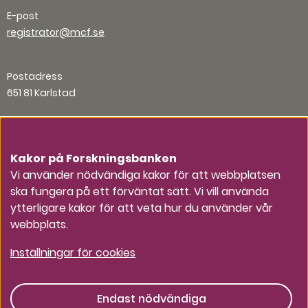
E-post
registrator@mcf.se
Postadress
651 81 Karlstad
Organisationsnummer
202100-5984
Kakor på Forskningsbanken
Vi använder nödvändiga kakor för att webbplatsen
ska fungera på ett förväntat sätt. Vi vill använda
Andra kontaktvägar
ytterligare kakor för att veta hur du använder vår
webbplats.
Press
Inställningar för cookies
Endast nödvändiga