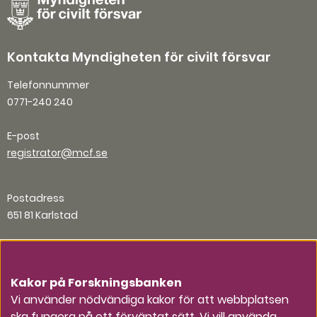
Kontakta Myndigheten för civilt försvar
Telefonnummer
0771-240 240
E-post
registrator@mcf.se
Postadress
651 81 Karlstad
Organisationsnummer
202100-5984
Kakor på Forskningsbanken
Vi använder nödvändiga kakor för att webbplatsen
ska fungera på ett förväntat sätt. Vi vill använda