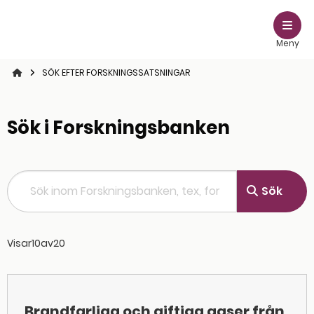
Meny
STARTSIDAN
SÖK EFTER FORSKNINGSSATSNINGAR
Sök i Forskningsbanken
Sök inom Forskningsbanken, tex, forskare
Sök
Visar
10
av
20
Brandfarliga och giftiga gaser från