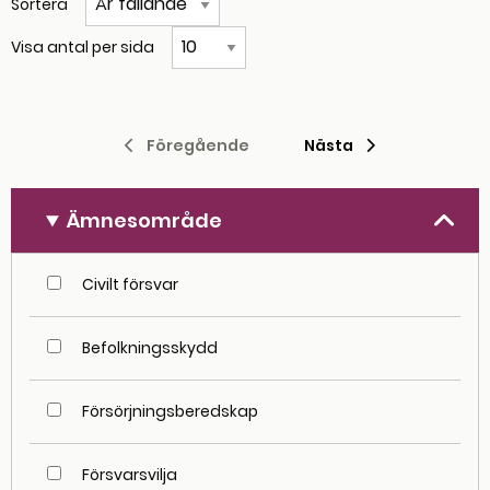
Sortera
Visa antal per sida
Föregående
Föregående sida
Nästa
Nästa sida
Ämnesområde
Filtrera på ämnesområde
Civilt försvar
Befolkningsskydd
Försörjningsberedskap
Försvarsvilja