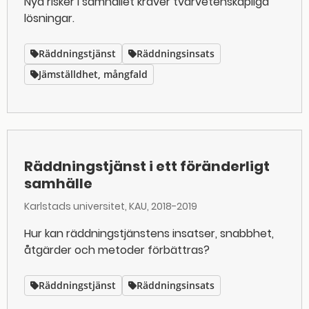
Nya risker i samhället kräver tvärvetenskapliga
lösningar.
Räddningstjänst
Räddningsinsats
Jämställdhet, mångfald
Räddningstjänst i ett föränderligt
samhälle
Karlstads universitet, KAU
2018-2019
Hur kan räddningstjänstens insatser, snabbhet,
åtgärder och metoder förbättras?
Räddningstjänst
Räddningsinsats